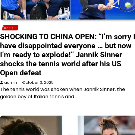
Tennis
SHOCKING TO CHINA OPEN: “I’m sorry 
have disappointed everyone … but now
I’m ready to explode!” Jannik Sinner
shocks the tennis world after his US
Open defeat
admin
October 3, 2025
The tennis world was shaken when Jannik Sinner, the
golden boy of Italian tennis and…