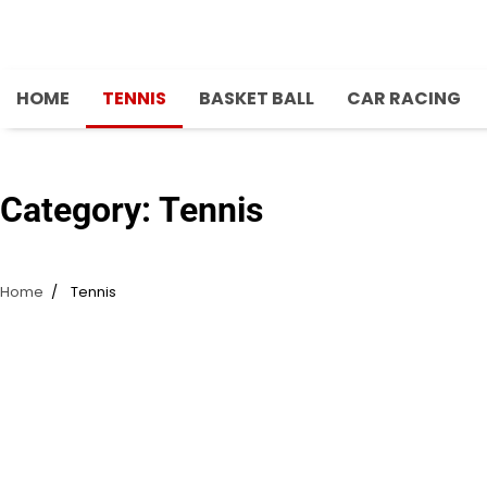
Skip
to
content
HOME
TENNIS
BASKET BALL
CAR RACING
Category:
Tennis
Home
Tennis