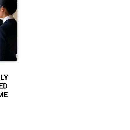
LY
ED
ME