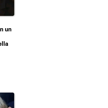
on un
ella