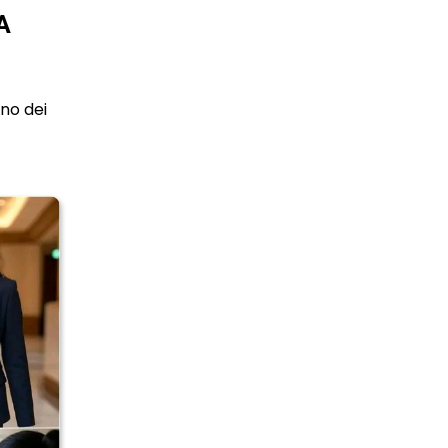
A
uno dei