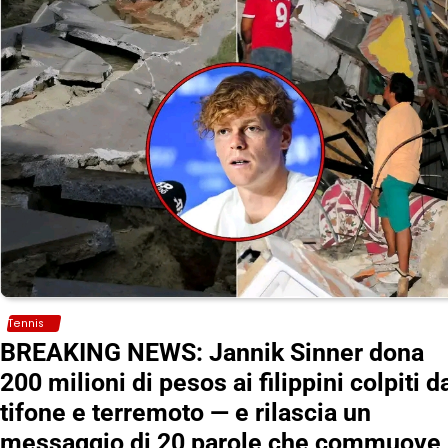
Tennis
BREAKING NEWS: Jannik Sinner dona
200 milioni di pesos ai filippini colpiti d
tifone e terremoto — e rilascia un
messaggio di 20 parole che commuove 