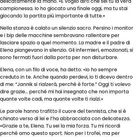
delicatamente la mano. «E voglio dirti che sei tu la vera
campionessa. Io ho giocato una finale oggi, ma tu stai
giocando la partita più importante di tutte.»
Nella stanza è calato un silenzio sacro. Persino i monitor
e i bip delle macchine sembravano rallentare per
lasciare spazio a quel momento. La madre e il padre di
Elena piangevano in silenzio. Gli infermieri, emozionati, si
sono fermati fuori dalla porta per non disturbare.
Elena, con un filo di voce, ha detto: «Io ho sempre
creduto in te. Anche quando perdevi, io ti dicevo dentro
di me: “Jannik si rialzerà, perché è forte.” Oggi ti volevo
dire grazie… perché mi hai insegnato che non importa
quante volte cadi, ma quante volte ti rialzi.»
Le parole hanno trafitto il cuore del tennista, che si è
chinato verso di lei e l’ha abbracciata con delicatezza.
«Grazie a te, Elena. Tu sei la mia forza. Tu mi ricordi
perché amo questo sport. Non per i trofei, ma per