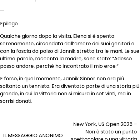
—
Epilogo
Qualche giorno dopo la visita, Elena si è spenta
serenamente, circondata dall’amore dei suoi genitori e
con la fascia da polso di Jannik stretta tra le mani. Le sue
ultime parole, racconta la madre, sono state: “Adesso
posso andare, perché ho incontrato il mio eroe.”
E forse, in quel momento, Jannik Sinner non era più
soltanto un tennista. Era diventato parte di una storia più
grande, in cui la vittoria non si misura in set vinti, ma in
sorrisi donati.
New York, US Open 2025 –
Post
Non è stato un punto
IL MESSAGGIO ANONIMO
navigation
spettacolare o una vittoria