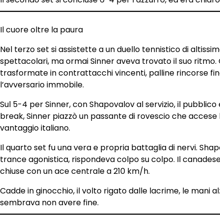
Il cuore oltre la paura
Nel terzo set si assistette a un duello tennistico di altissi
spettacolari, ma ormai Sinner aveva trovato il suo ritmo. 
trasformate in contrattacchi vincenti, palline rincorse fi
l’avversario immobile.
Sul 5-4 per Sinner, con Shapovalov al servizio, il pubblico 
break, Sinner piazzò un passante di rovescio che accese 
vantaggio italiano.
Il quarto set fu una vera e propria battaglia di nervi. Sh
trance agonistica, rispondeva colpo su colpo. Il canades
chiuse con un ace centrale a 210 km/h.
Cadde in ginocchio, il volto rigato dalle lacrime, le mani 
sembrava non avere fine.