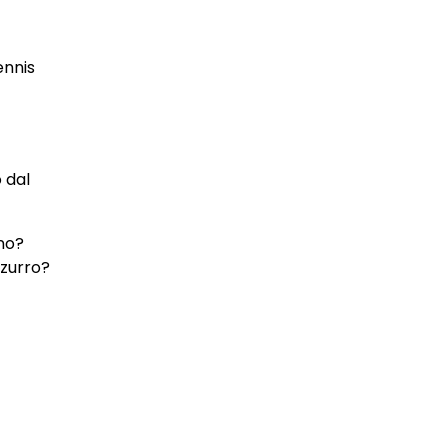
ennis
 dal
gno?
zzurro?