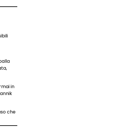
bili
palla
ata,
rmai in
Jannik
auso che