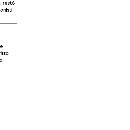
, restò
onisti
se
itto
la