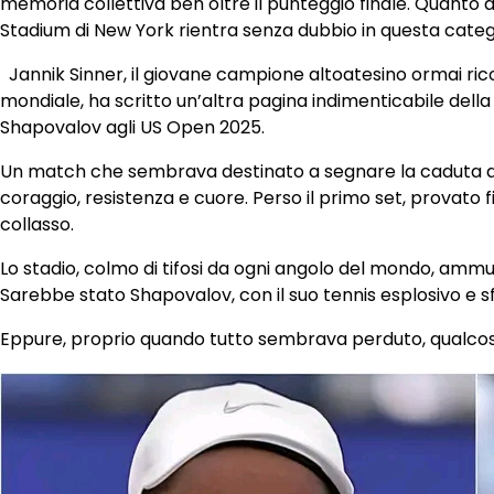
memoria collettiva ben oltre il punteggio finale. Quanto 
Stadium di New York rientra senza dubbio in questa categ
Jannik Sinner, il giovane campione altoatesino ormai ri
mondiale, ha scritto un’altra pagina indimenticabile dell
Shapovalov agli US Open 2025.
Un match che sembrava destinato a segnare la caduta del
coraggio, resistenza e cuore. Perso il primo set, provato
collasso.
Lo stadio, colmo di tifosi da ogni angolo del mondo, amm
Sarebbe stato Shapovalov, con il suo tennis esplosivo e 
Eppure, proprio quando tutto sembrava perduto, qualcosa