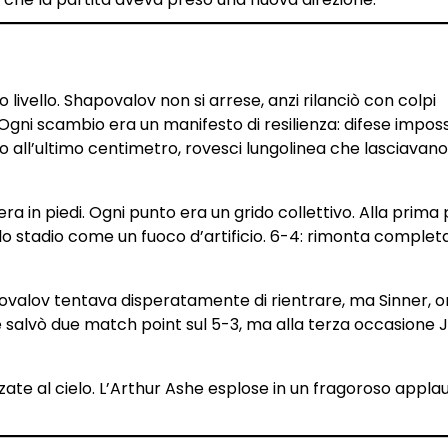
mo livello. Shapovalov non si arrese, anzi rilanciò con colpi
Ogni scambio era un manifesto di resilienza: difese impossi
no all’ultimo centimetro, rovesci lungolinea che lasciavano
era in piedi. Ogni punto era un grido collettivo. Alla prima 
lo stadio come un fuoco d’artificio. 6-4: rimonta complet
apovalov tentava disperatamente di rientrare, ma Sinner, o
e salvò due match point sul 5-3, ma alla terza occasione 
alzate al cielo. L’Arthur Ashe esplose in un fragoroso appl