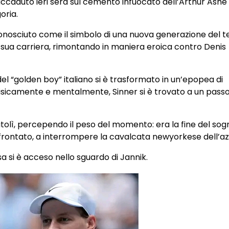
accaduto ieri sera sul cemento infuocato dell’Arthur Ashe
oria.
conosciuto come il simbolo di una nuova generazione del t
a sua carriera, rimontando in maniera eroica contro Denis
 “golden boy” italiano si è trasformato in un’epopea di
 fisicamente e mentalmente, Sinner si è trovato a un passo
utolì, percependo il peso del momento: era la fine del so
sfrontato, a interrompere la cavalcata newyorkese dell’a
 si è acceso nello sguardo di Jannik.