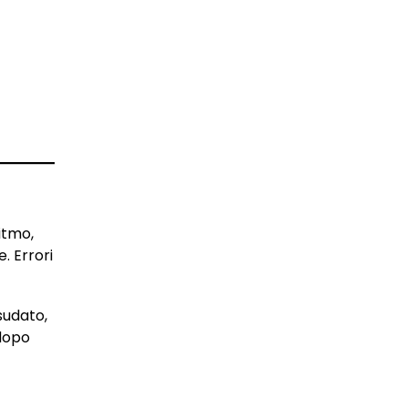
itmo,
. Errori
sudato,
 dopo