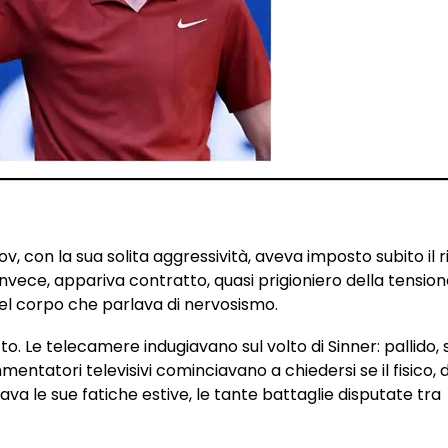
v, con la sua solita aggressività, aveva imposto subito il r
invece, appariva contratto, quasi prigioniero della tensione
del corpo che parlava di nervosismo.
o. Le telecamere indugiavano sul volto di Sinner: pallido, 
mentatori televisivi cominciavano a chiedersi se il fisico,
a le sue fatiche estive, le tante battaglie disputate tra