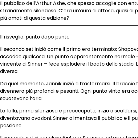
Il pubblico dell’Arthur Ashe, che spesso accoglie con ent
stranamente silenzioso. C’era un’aura di attesa, quasi di pa
più amati di questa edizione?
Il risveglio: punto dopo punto
Il secondo set iniziò come il primo era terminato: Shapoval
accadde qualcosa. Un punto apparentemente normale – u
vincente di Sinner – fece esplodere il boato dello stadio. Lì
diversa.
Da quel momento, Jannik iniziò a trasformarsi. Il braccio tor
divennero più profondi e pesanti. Ogni punto vinto era ac
scuotevano l’aria.
La folla, prima silenziosa e preoccupata, iniziò a scaldarsi, 
diventavano ovazioni. Sinner alimentava il pubblico e il pu
passione.
Il secondo set si concluse 6-4 per l’azzurro, ed era chiar