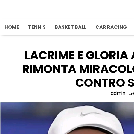
Skip
to
content
HOME
TENNIS
BASKET BALL
CAR RACING
LACRIME E GLORIA 
RIMONTA MIRACOLO
CONTRO 
admin
S