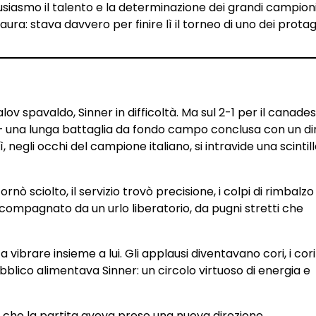
usiasmo il talento e la determinazione dei grandi campioni
ura: stava davvero per finire lì il torneo di uno dei protag
ov spavaldo, Sinner in difficoltà. Ma sul 2-1 per il canade
na lunga battaglia da fondo campo conclusa con un dir
, negli occhi del campione italiano, si intravide una scintil
nò sciolto, il servizio trovò precisione, i colpi di rimbalzo
compagnato da un urlo liberatorio, da pugni stretti che
a vibrare insieme a lui. Gli applausi diventavano cori, i cori
bblico alimentava Sinner: un circolo virtuoso di energia e
o che la partita aveva preso una nuova direzione.