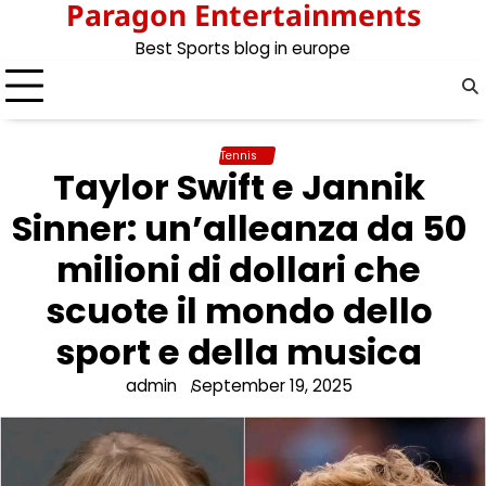
Paragon Entertainments
Skip
to
Best Sports blog in europe
content
Tennis
Taylor Swift e Jannik
Sinner: un’alleanza da 50
milioni di dollari che
scuote il mondo dello
sport e della musica
admin
September 19, 2025